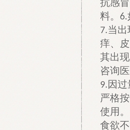
抗感冒
料。
6.
当出
7.
痒、皮
其出现
咨询医
因过
9.
严格按
使用。
食欲不