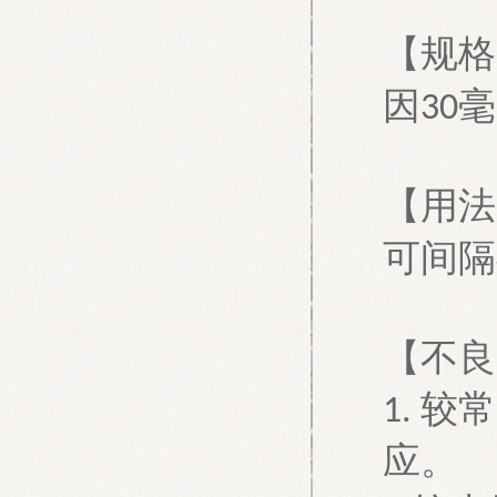
【规格
因
毫
30
【用法
可间隔
【不良
较常
1.
应。