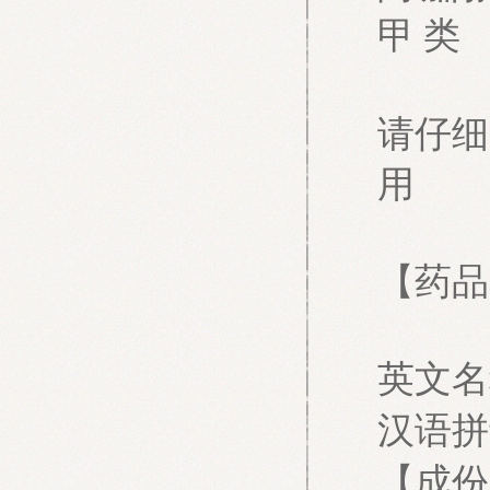
甲
类
请仔细
用
【药品
英文名
汉语拼
【成份