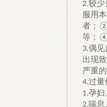
较少
2.
服用本
者；
等；
偶见
3.
出现致
严重的
过量
4.
孕妇
1.
喘息
2.