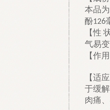
本品为
酚
126
【性
气易变
【作用
【适应
于缓解
肉痛、